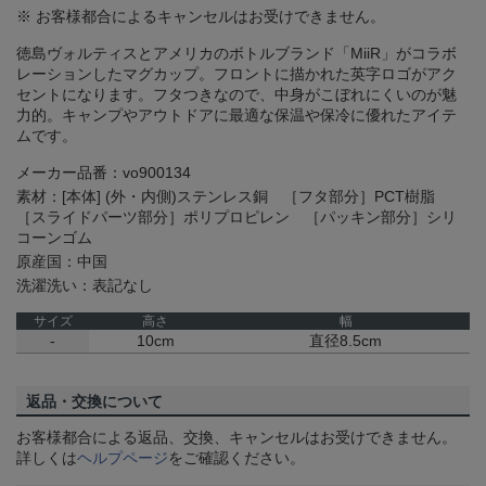
※ お客様都合によるキャンセルはお受けできません。
徳島ヴォルティスとアメリカのボトルブランド「MiiR」がコラボ
レーションしたマグカップ。フロントに描かれた英字ロゴがアク
セントになります。フタつきなので、中身がこぼれにくいのが魅
力的。キャンプやアウトドアに最適な保温や保冷に優れたアイテ
ムです。
メーカー品番：vo900134
素材：[本体] (外・内側)ステンレス銅 ［フタ部分］PCT樹脂
［スライドパーツ部分］ポリプロピレン ［パッキン部分］シリ
コーンゴム
原産国：中国
洗濯洗い：表記なし
サイズ
高さ
幅
-
10cm
直径8.5cm
返品・交換について
お客様都合による返品、交換、キャンセルはお受けできません。
詳しくは
ヘルプページ
をご確認ください。