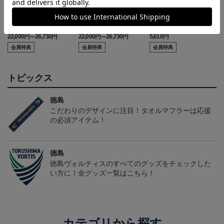
2026/27オーセンティッ
2026/27オーセンティッ
【130cm】キッズユニフ
クユニフォーム(FP1st/半
クユニフォーム(FP2nd/半
ォーム
22,000円～26,730円
22,000円～26,730円
5,610円
2
袖)
袖）
会員特典
会員特典
会員特典
トピックス
徳島
こだわりのデザインに注目！タオルマフラーは応援
の必須アイテム！
徳島
徳島ヴォルティスのすべてのグッズをチェックした
い方に！全グッズ一覧はこちら！
カテゴリから探す