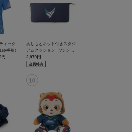
ンティック
あしもとネット付きスタジ
st/半袖）
アムクッション（Vシンボ
ル）
30円
2,970円
会員特典