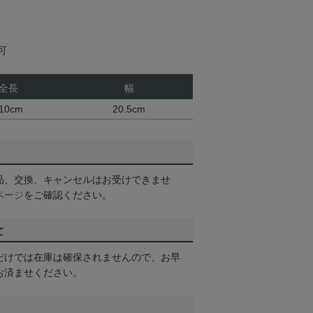
可
全長
幅
10cm
20.5cm
品、交換、キャンセルはお受けできませ
ページ
をご確認ください。
て
だけでは在庫は確保されませんので、お早
お済ませください。