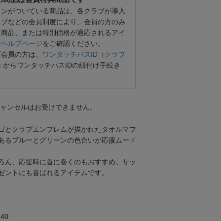
コンがついている商品は、各クラブが導入
ラブなどの会員制度により、会員の方のみ
る商品、または特別価格が適応されるアイ
は
ヘルプページ
をご確認ください。
ブ会員の方は、
ワンタッチパスID（クラブ
録
からワンタッチパスIDの紐付け手続き
キャンセルはお受けできません。
ゴとクラブエンブレムが描かれたタオルマフ
あるブルーとグリーンの色合いが応援ムード
ろん、応援時に首に巻くのもおすすめ。サッ
ゼントにも喜ばれるアイテムです。
40