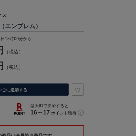
ィス
（エンブレム）
5日18時00分から
円
（税込）
円
（税込）
かごに追加する
楽天IDで決済すると
16～17
ポイント獲得
の商品は会員特典商品です