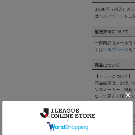
3,980円（税込）
は
ヘルプページ
をご
配送方法について
一部商品はメール便
くは
ヘルプページ
を
商品について
【カラーについて】
商品画像は、お使い
ンのメーカー・機種
なって見える場合が
【仕様について】
取り扱い商品によっ
予告なく変更になる