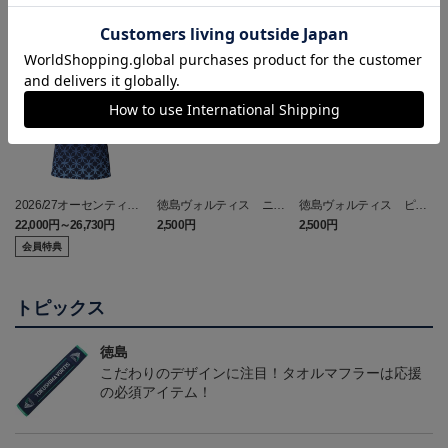
NEW
NEW
2026/27オーセンティッ
徳島ヴォルティス ニョ
徳島ヴォルティス ピカ
クユニフォーム(FP1st/半
ロボン タオルマフラー
チュウ タオルマフラー
22,000円～26,730円
2,500円
2,500円
1
袖)
会員特典
トピックス
徳島
こだわりのデザインに注目！タオルマフラーは応援
の必須アイテム！