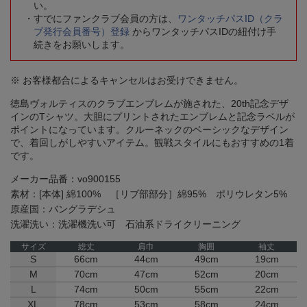
い。
すでにファンクラブ会員の方は、
ワンタッチパスID（クラ
ブ発行会員番号）登録
からワンタッチパスIDの紐付け手
続きをお願いします。
※ お客様都合によるキャンセルはお受けできません。
徳島ヴォルティスのクラブエンブレムが施された、20th記念デザ
インのTシャツ。大胆にプリントされたエンブレムと記念ラベルが
ポイントになっています。クルーネックのベーシックなデザイン
で、着回しがしやすいアイテム。観戦スタイルにもおすすめの1着
です。
メーカー品番：vo900155
素材：[本体] 綿100% ［リブ部部分］綿95% ポリウレタン5%
原産国：バングラデシュ
洗濯洗い：洗濯機洗い可 石油系ドライクリーニング
サイズ
総丈
肩巾
胸囲
袖丈
S
66cm
44cm
49cm
19cm
M
70cm
47cm
52cm
20cm
L
74cm
50cm
55cm
22cm
XL
78cm
53cm
58cm
24cm