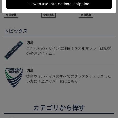
2026/27オーセンティッ
2026/27オーセンティッ
【130cm】キッズユニフ
クユニフォーム(FP1st/半
クユニフォーム(FP2nd/半
ォーム
22,000円～26,730円
22,000円～26,730円
5,610円
2
袖)
袖）
会員特典
会員特典
会員特典
トピックス
徳島
こだわりのデザインに注目！タオルマフラーは応援
の必須アイテム！
徳島
徳島ヴォルティスのすべてのグッズをチェックした
い方に！全グッズ一覧はこちら！
カテゴリから探す