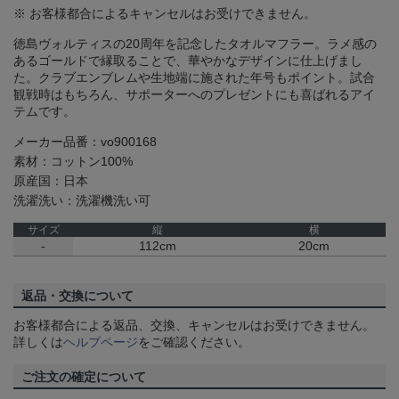
※ お客様都合によるキャンセルはお受けできません。
徳島ヴォルティスの20周年を記念したタオルマフラー。ラメ感の
あるゴールドで縁取ることで、華やかなデザインに仕上げまし
た。クラブエンブレムや生地端に施された年号もポイント。試合
観戦時はもちろん、サポーターへのプレゼントにも喜ばれるアイ
テムです。
メーカー品番：vo900168
素材：コットン100%
原産国：日本
洗濯洗い：洗濯機洗い可
サイズ
縦
横
-
112cm
20cm
返品・交換について
お客様都合による返品、交換、キャンセルはお受けできません。
詳しくは
ヘルプページ
をご確認ください。
ご注文の確定について