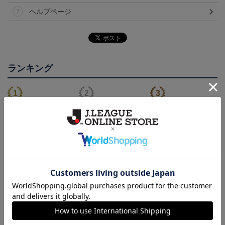
ヘルプページ
ランキング
NEW
NEW
徳島ヴォルティス ニョ
徳島ヴォルティス ピカ
2026/27オーセンティッ
ロボン タオルマフラー
チュウ タオルマフラー
クユニフォーム(FP1st/半
2,500円
2,500円
22,000円～26,730円
1
袖)
会員特典