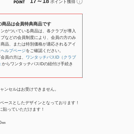
17～18
ポイント獲得
の商品は会員特典商品です
コンがついている商品は、各クラブが導入
ラブなどの会員制度により、会員の方のみ
る商品、または特別価格が適応されるアイ
は
ヘルプページ
をご確認ください。
ブ会員の方は、
ワンタッチパスID（クラブ
録
からワンタッチパスIDの紐付け手続き
キャンセルはお受けできません。
柄をベースとしたデザインとなっております！
に貼っていただけます！
0㎜