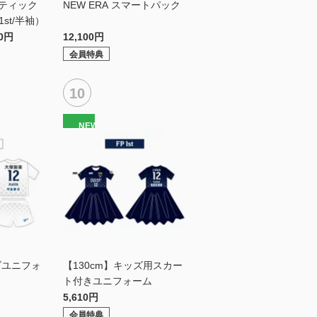
ンティック
NEW ERA スマートパック
st/半袖）
30円
12,100円
会員特典
NEW
ズユニフォ
【130cm】キッズ用スカー
ト付きユニフォーム
5,610円
会員特典