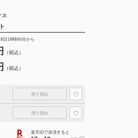
ィス
ト
18日18時00分から
円
（税込）
円
（税込）
売り切れ
売り切れ
楽天IDで決済すると