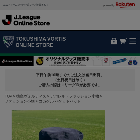
ユニフォームなどの公式グッズが買える！
powered by
TOKUSHIMA VORTIS
ONLINE STORE
平日午前10時までのご注文は当日出荷。
（土日祝日は除く）
ご購入の際はＪリーグIDが必要です。
TOP
徳島ヴォルティス
アパレル・ファッション小物
ファッション小物
コカゲル バケットハット