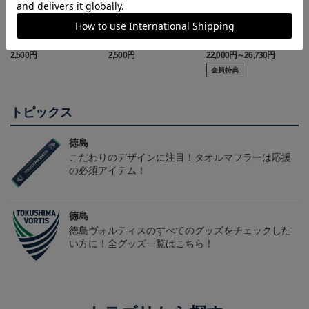
徳島ヴォルティス ニョ
徳島ヴォルティス ピカ
2026/27オーセンティッ
ロボン タオルマフラー
チュウ タオルマフラー
クユニフォーム(FP1st/半
2,500円
2,500円
22,000円～26,730円
1
袖)
会員特典
トピックス
徳島
こだわりのデザインに注目！タオルマフラーは応援
の必須アイテム！
徳島
徳島ヴォルティスのすべてのグッズをチェックした
い方に！全グッズ一覧はこちら！