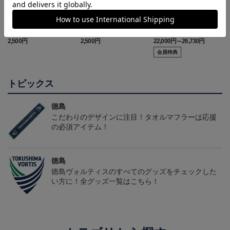
徳島ヴォルティス ニョ
徳島ヴォルティス ピカ
2026/27オーセンティッ
ロボン タオルマフラー
チュウ タオルマフラー
クユニフォーム(FP1st/半
2,500円
2,500円
22,000円～26,730円
1
袖)
会員特典
トピックス
徳島
こだわりのデザインに注目！タオルマフラーは応援
の必須アイテム！
徳島
徳島ヴォルティスのすべてのグッズをチェックした
い方に！全グッズ一覧はこちら！