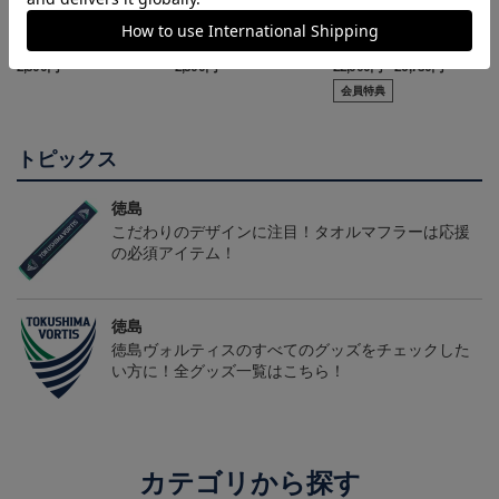
徳島ヴォルティス ニョ
徳島ヴォルティス ピカ
2026/27オーセンティッ
ロボン タオルマフラー
チュウ タオルマフラー
クユニフォーム(FP1st/半
2,500円
2,500円
22,000円～26,730円
1
袖)
会員特典
トピックス
徳島
こだわりのデザインに注目！タオルマフラーは応援
の必須アイテム！
徳島
徳島ヴォルティスのすべてのグッズをチェックした
い方に！全グッズ一覧はこちら！
カテゴリから探す