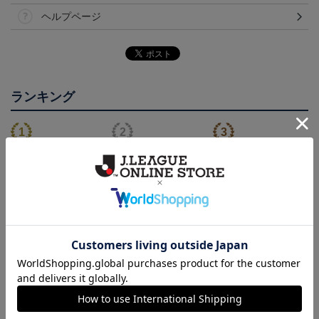
ヘルプページ
ランキング
NEW
NEW
徳島ヴォルティス ニョ
徳島ヴォルティス ピカ
2026/27オーセンティッ
ロボン タオルマフラー
チュウ タオルマフラー
クユニフォーム(FP1st/半
2,500円
2,500円
22,000円～26,730円
1
袖)
会員特典