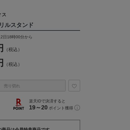
ィス
リルスタンド
12日18時00分から
円
（税込）
円
（税込）
売り切れ
楽天IDで決済すると
19～20
ポイント獲得
の商品は会員特典商品です