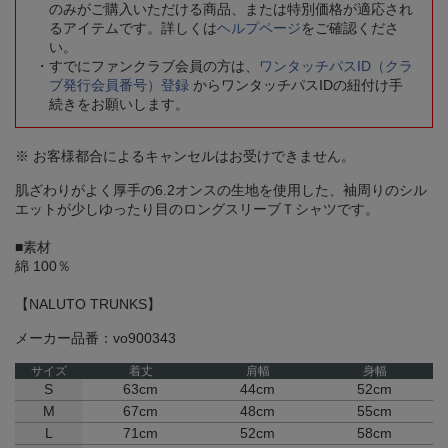
のみがご購入いただける商品、または特別価格が適応され
るアイテムです。詳しくは
ヘルプページ
をご確認くださ
い。
すでにファンクラブ会員の方は、
ワンタッチパスID（クラ
ブ発行会員番号）登録
からワンタッチパスIDの紐付け手
続きをお願いします。
※ お客様都合によるキャンセルはお受けできません。
肌ざわりがよく厚手の6.2オンスの生地を使用した、袖周りのシル
エットが少しゆったり目のロングスリーブＴシャツです。
■素材
綿 100％
【NALUTO TRUNKS】
メーカー品番：vo900343
サイズ
着丈
肩幅
身幅
S
63cm
44cm
52cm
M
67cm
48cm
55cm
L
71cm
52cm
58cm