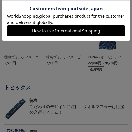
NEW
NEW
徳島ヴォルティス ニョ
徳島ヴォルティス ピカ
2026/27オーセンティッ
ロボン タオルマフラー
チュウ タオルマフラー
クユニフォーム(FP1st/半
2,500円
2,500円
22,000円～26,730円
1
袖)
会員特典
トピックス
徳島
こだわりのデザインに注目！タオルマフラーは応援
の必須アイテム！
徳島