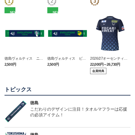
NEW
NEW
徳島ヴォルティス ニョ
徳島ヴォルティス ピカ
2026/27オーセンティッ
ロボン タオルマフラー
チュウ タオルマフラー
クユニフォーム(FP1st/半
2,500円
2,500円
22,000円～26,730円
1
袖)
会員特典
トピックス
徳島
こだわりのデザインに注目！タオルマフラーは応援
の必須アイテム！
徳島