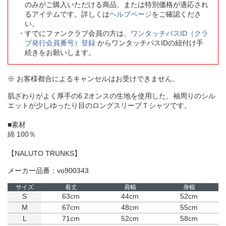
のみがご購入いただける商品、または特別価格が適応され
るアイテムです。詳しくは
ヘルプページ
をご確認くださ
い。
すでにファンクラブ会員の方は、
ワンタッチパスID（クラ
ブ発行会員番号）登録
からワンタッチパスIDの紐付け手
続きをお願いします。
※ お客様都合によるキャンセルはお受けできません。
肌ざわりがよく厚手の6.2オンスの生地を使用した、袖周りのシル
エットが少しゆったり目のロングスリーブＴシャツです。
■素材
綿 100％
【NALUTO TRUNKS】
メーカー品番：vo900343
サイズ
着丈
肩幅
身幅
S
63cm
44cm
52cm
M
67cm
48cm
55cm
L
71cm
52cm
58cm