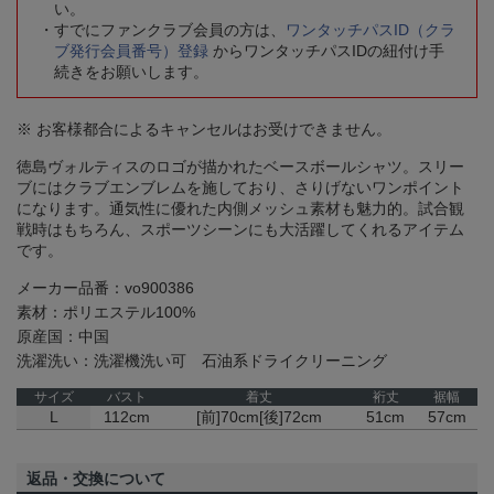
い。
すでにファンクラブ会員の方は、
ワンタッチパスID（クラ
ブ発行会員番号）登録
からワンタッチパスIDの紐付け手
続きをお願いします。
※ お客様都合によるキャンセルはお受けできません。
徳島ヴォルティスのロゴが描かれたベースボールシャツ。スリー
ブにはクラブエンブレムを施しており、さりげないワンポイント
になります。通気性に優れた内側メッシュ素材も魅力的。試合観
戦時はもちろん、スポーツシーンにも大活躍してくれるアイテム
です。
メーカー品番：vo900386
素材：ポリエステル100%
原産国：中国
洗濯洗い：洗濯機洗い可 石油系ドライクリーニング
サイズ
バスト
着丈
裄丈
裾幅
L
112cm
[前]70cm[後]72cm
51cm
57cm
返品・交換について