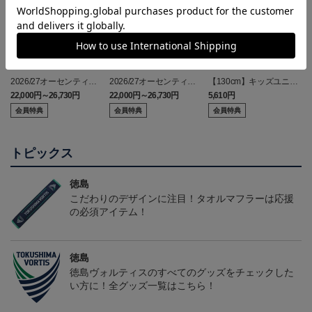
2026/27オーセンティッ
2026/27オーセンティッ
【130cm】キッズユニフ
クユニフォーム(FP1st/半
クユニフォーム(FP2nd/半
ォーム
22,000円～26,730円
22,000円～26,730円
5,610円
2
袖)
袖）
会員特典
会員特典
会員特典
トピックス
徳島
こだわりのデザインに注目！タオルマフラーは応援
の必須アイテム！
徳島
徳島ヴォルティスのすべてのグッズをチェックした
い方に！全グッズ一覧はこちら！