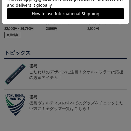
2026/27オーセンティッ
徳島ヴォルティス ニョ
徳島ヴォルティス ピカ
クユニフォーム(FP1st/半
ロボン タオルマフラー
チュウ タオルマフラー
22,000円～26,730円
2,500円
2,500円
1
袖)
会員特典
トピックス
徳島
こだわりのデザインに注目！タオルマフラーは応援
の必須アイテム！
徳島
徳島ヴォルティスのすべてのグッズをチェックした
い方に！全グッズ一覧はこちら！