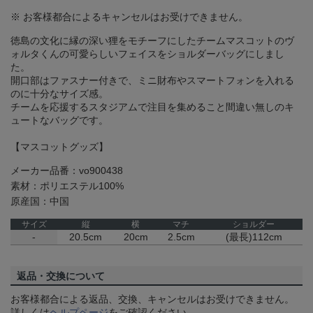
※ お客様都合によるキャンセルはお受けできません。
徳島の文化に縁の深い狸をモチーフにしたチームマスコットのヴ
ォルタくんの可愛らしいフェイスをショルダーバッグにしまし
た。
開口部はファスナー付きで、ミニ財布やスマートフォンを入れる
のに十分なサイズ感。
チームを応援するスタジアムで注目を集めること間違い無しのキ
ュートなバッグです。
【マスコットグッズ】
メーカー品番：vo900438
素材：ポリエステル100%
原産国：中国
サイズ
縦
横
マチ
ショルダー
-
20.5cm
20cm
2.5cm
(最長)112cm
返品・交換について
お客様都合による返品、交換、キャンセルはお受けできません。
詳しくは
ヘルプページ
をご確認ください。