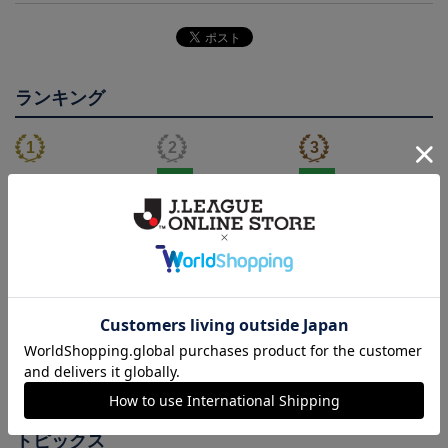
ランキング
NEW
NEW
2026/27オーセンティッ
徳島ヴォルティス ニョ
徳島ヴォルティス ピカ
クユニフォーム(FP1st/半
ロボン タオルマフラー
チュウ タオルマフラー
22,000円～26,730円
2,500円
2,500円
1
袖)
会員特典
トピックス