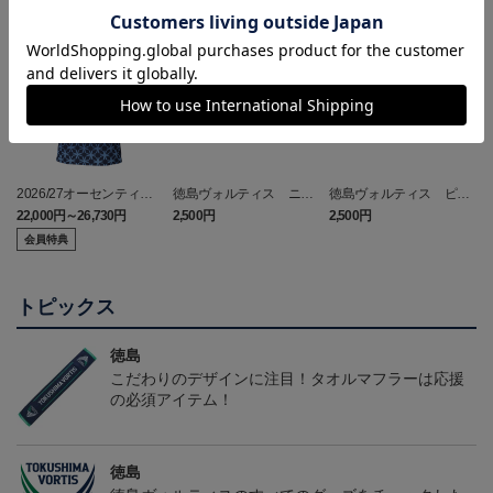
NEW
NEW
2026/27オーセンティッ
徳島ヴォルティス ニョ
徳島ヴォルティス ピカ
クユニフォーム(FP1st/半
ロボン タオルマフラー
チュウ タオルマフラー
22,000円～26,730円
2,500円
2,500円
1
袖)
会員特典
トピックス
徳島
こだわりのデザインに注目！タオルマフラーは応援
の必須アイテム！
徳島