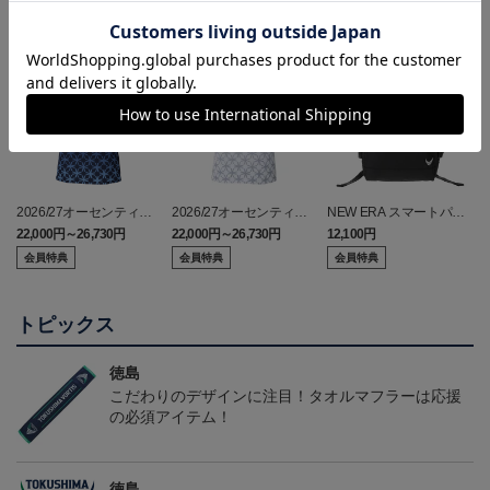
2026/27オーセンティッ
2026/27オーセンティッ
NEW ERA スマートパッ
クユニフォーム(FP1st/半
クユニフォーム(FP2nd/半
ク
22,000円～26,730円
22,000円～26,730円
12,100円
2
袖)
袖）
会員特典
会員特典
会員特典
トピックス
徳島
こだわりのデザインに注目！タオルマフラーは応援
の必須アイテム！
徳島