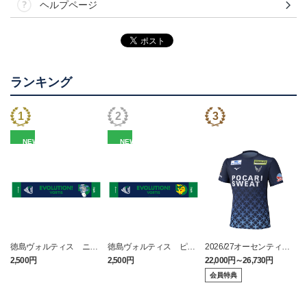
ヘルプページ
ランキング
NEW
NEW
徳島ヴォルティス ニョ
徳島ヴォルティス ピカ
2026/27オーセンティッ
ロボン タオルマフラー
チュウ タオルマフラー
クユニフォーム(FP1st/半
2,500円
2,500円
22,000円～26,730円
1
袖)
会員特典