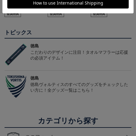
2026/27オーセンティッ
2026/27オーセンティッ
NEW ERA スマートパッ
クユニフォーム(FP1st/半
クユニフォーム(FP2nd/半
ク
22,000円～26,730円
22,000円～26,730円
12,100円
2
袖)
袖）
会員特典
会員特典
会員特典
トピックス
徳島
こだわりのデザインに注目！タオルマフラーは応援
の必須アイテム！
徳島
徳島ヴォルティスのすべてのグッズをチェックした
い方に！全グッズ一覧はこちら！
カテゴリから探す