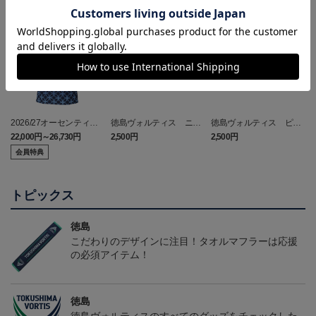
NEW
NEW
2026/27オーセンティッ
徳島ヴォルティス ニョ
徳島ヴォルティス ピカ
クユニフォーム(FP1st/半
ロボン タオルマフラー
チュウ タオルマフラー
22,000円～26,730円
2,500円
2,500円
1
袖)
会員特典
トピックス
徳島
こだわりのデザインに注目！タオルマフラーは応援
の必須アイテム！
徳島