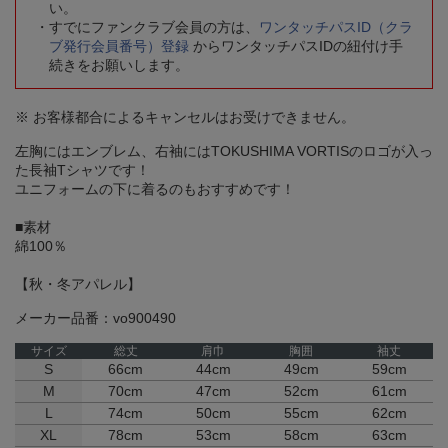
い。
すでにファンクラブ会員の方は、
ワンタッチパスID（クラ
ブ発行会員番号）登録
からワンタッチパスIDの紐付け手
続きをお願いします。
※ お客様都合によるキャンセルはお受けできません。
左胸にはエンブレム、右袖にはTOKUSHIMA VORTISのロゴが入っ
た長袖Tシャツです！
ユニフォームの下に着るのもおすすめです！
■素材
綿100％
【秋・冬アパレル】
メーカー品番：vo900490
サイズ
総丈
肩巾
胸囲
袖丈
S
66cm
44cm
49cm
59cm
M
70cm
47cm
52cm
61cm
L
74cm
50cm
55cm
62cm
XL
78cm
53cm
58cm
63cm