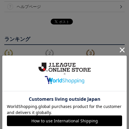
ヘルプページ
ランキング
NEW
NEW
徳島ヴォルティス ニョ
徳島ヴォルティス ピカ
2026/27オーセンティッ
ロボン タオルマフラー
チュウ タオルマフラー
クユニフォーム(FP1st/半
2,500円
2,500円
22,000円～26,730円
1
袖)
会員特典