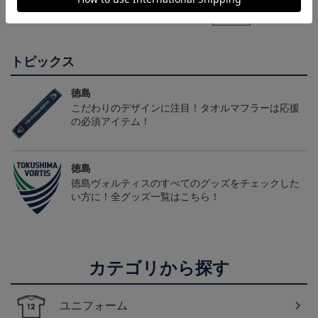
2,500円
2,500円
22,000円～26,730円
1
袖)
会員特典
トピックス
徳島
こだわりのデザインに注目！タオルマフラーは応援
の必須アイテム！
徳島
徳島ヴォルティスのすべてのグッズをチェックした
い方に！全グッズ一覧はこちら！
カテゴリから探す
ユニフォーム