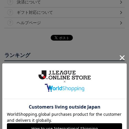
決済について
ギフト対応について
ヘルプページ
ランキング
NEW
NEW
徳島ヴォルティス ニョ
徳島ヴォルティス ピカ
2026/27オーセンティッ
ロボン タオルマフラー
チュウ タオルマフラー
クユニフォーム(FP1st/半