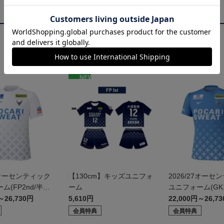
NEW
27オーセンティック
【130cm】キッズユニフォ
2026/27オーセ
ム(FP2nd/半
ーム
ユニフォーム(GK1
～26,730円
5,610円
22,000円～26,7
会員特典
会員特典