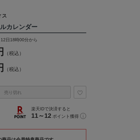
ィス
ャルカレンダー
12日18時00分から
円
（税込）
円
（税込）
売り切れ
楽天IDで決済すると
11～12
ポイント獲得
の商品は会員特典商品です