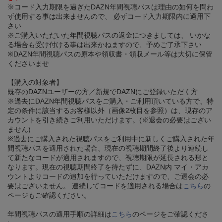
※コード入力期限を過ぎたDAZN年間視聴パスは理由の如何を問わ
ず使用する事は出来ませんので、 必ずコード入力期限内に適用下
さい
※ご購入いただいた年間視聴パスの返金につきましては、 いかな
る場合も受け付ける事は出来かねますので、予めご了承下さい
※DAZN年間視聴パスの原本や領収書・領収メール等は大切に保管
くださいませ
【購入の対象者】
既存のDAZNユーザーの方／新規でDAZNにご登録いただく方
※過去にDAZN年間視聴パスをご購入・ご利用頂いている方で、特
定の条件に該当するお客様以外（画像2枚目を参照）は、現存のア
カウントを引き続きご利用いただけます。(※退会の必要はござい
ません)
※過去にご購入された視聴パスをご利用中に新しくご購入された年
間視聴パスを適用された場合、現在の視聴期間終了後より連続し
て新たなコードが適用されますので、視聴期限が延長される形と
なります。現在の視聴期間終了を待たずに、DAZN内 マイ・アカ
ウントよりコードの追加を行っていただけますので、ご退会の必
要はございません。 連続してコードを適用される場合は
こちら
の
ページもご確認ください。
年間視聴パスの適用手順の詳細は
こちら
のページをご確認くださ