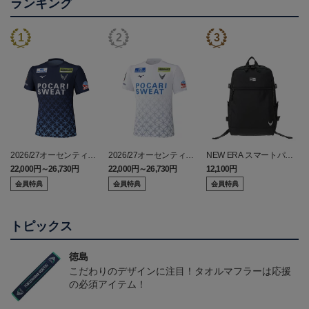
ランキング
2026/27オーセンティッ
2026/27オーセンティッ
NEW ERA スマートパッ
クユニフォーム(FP1st/半
クユニフォーム(FP2nd/半
ク
22,000円～26,730円
22,000円～26,730円
12,100円
2
袖)
袖）
会員特典
会員特典
会員特典
トピックス
徳島
こだわりのデザインに注目！タオルマフラーは応援
の必須アイテム！