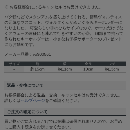
※ お客様都合によるキャンセルはお受けできません。
バク転などでスタジアムを盛り上げてくれる、徳島ヴォルティス
の元気なマスコット、ヴォルタくんがぬいぐるみキーホルダーに
なりました。 可愛らしい手のひらサイズなので、ホームだけでな
くアウェーの遠征にも連れて行きやすいのが◎。 細部まで拘って
作られたキーホルダーは、小さなお子様サポーターのプレゼント
にもお勧めです。
メーカー品番：vo900561
サイズ
縦
横
全長
マチ
-
約15cm
約11cm
19cm
約13cm
返品・交換について
お客様都合による返品、交換、キャンセルはお受けできません。
詳しくは
ヘルプページ
をご確認ください。
ご注文の確定について
買い物かごに入れるだけでは在庫は確保されませんので、お早め
にご購入手続きをお済ませください。