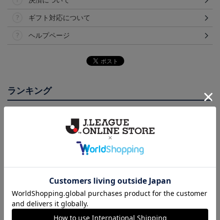
決済について
ギフト対応について
ヘルプページ
ランキング
NEW
NEW
徳島ヴォルティス ニョ
徳島ヴォルティス ピカ
2026/27オーセンティッ
ロボン タオルマフラー
チュウ タオルマフラー
クユニフォーム(FP1st/半
2,500円
2,500円
22,000円～26,730円
1