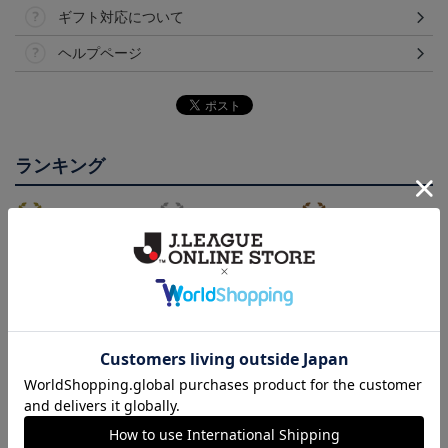
ギフト対応について
ヘルプページ
ランキング
NEW
NEW
2026/27オーセンティッ
徳島ヴォルティス ニョ
徳島ヴォルティス ピカ
クユニフォーム(FP1st/半
ロボン タオルマフラー
チュウ タオルマフラー
22,000円～26,730円
2,500円
2,500円
1
袖)
会員特典