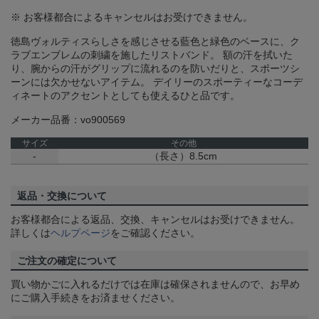
※ お客様都合によるキャンセルはお受けできません。
徳島ヴォルティスらしさを感じさせる藍色と緑色のベースに、ク
ラブエンブレムの刺繍を施したリストバンド。 額の汗を拭いた
り、腕からの汗がグリップに流れるのを防いだりと、スポーツシ
ーンには欠かせないアイテム。 デイリーのスポーティーなコーデ
ィネートのアクセントとしても使えるひと品です。
メーカー品番：vo900569
サイズ
その他
-
（長さ）8.5cm
返品・交換について
お客様都合による返品、交換、キャンセルはお受けできません。
詳しくは
ヘルプページ
をご確認ください。
ご注文の確定について
買い物かごに入れるだけでは在庫は確保されませんので、お早め
にご購入手続きをお済ませください。