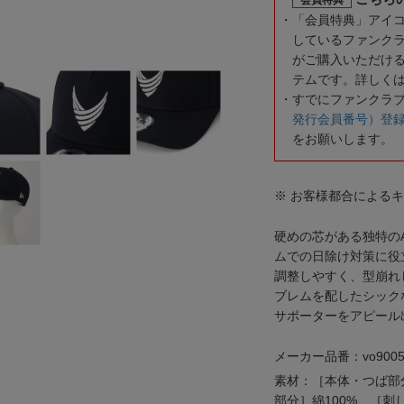
「会員特典」アイ
しているファンク
がご購入いただけ
テムです。詳しく
すでにファンクラ
発行会員番号）登
をお願いします。
※ お客様都合による
硬めの芯がある独特の
ムでの日除け対策に役立
調整しやすく、型崩れ
ブレムを配したシック
サポーターをアピール
メーカー品番：vo9005
素材：［本体・つば部
部分］綿100% ［刺