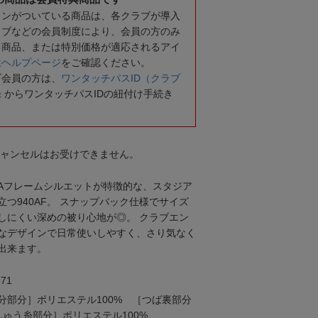
コンがついている商品は、各クラブが導入
ラブなどの会員制度により、会員の方のみ
る商品、または特別価格が適応されるアイ
は
ヘルプページ
をご確認ください。
ブ会員の方は、
ワンタッチパスID（クラブ
録
からワンタッチパスIDの紐付け手続き
キャンセルはお受けできません。
Aフレームシルエットが特徴的な、スタジア
つ940AF。 スナップバック仕様でサイズ
しにくい深めの被り心地が◎。 クラブエン
なデザインで日常使いしやすく、さり気なく
出来ます。
71
分部分］ポリエステル100% ［つば裏部分
しゅう糸部分］ポリエステル100%