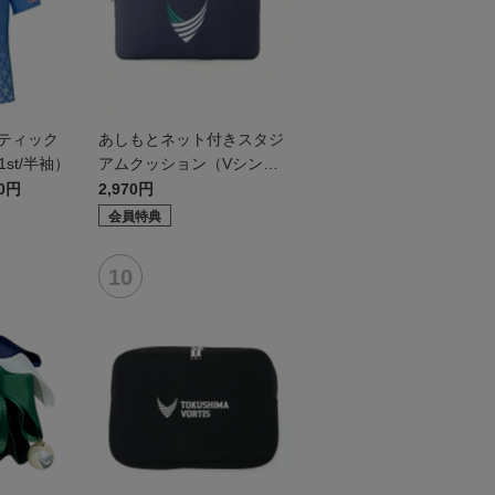
ンティック
あしもとネット付きスタジ
st/半袖）
アムクッション（Vシンボ
ル）
30円
2,970円
会員特典