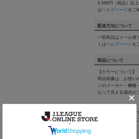
3,980円（税込）
は
ヘルプページ
をご
配送方法について
一部商品はメール便
くは
ヘルプページ
を
商品について
【カラーについて】
商品画像は、お使い
ンのメーカー・機種
なって見える場合が
【仕様について】
取り扱い商品によっ
予告なく変更になる
その他