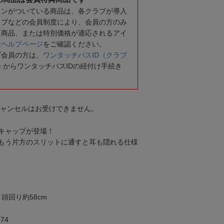
コンがついている商品は、各クラブが導入
ラブなどの会員制度により、会員の方のみ
る商品、または特別価格が適応されるアイ
は
ヘルプページ
をご確認ください。
ブ会員の方は、
ワンタッチパスID（クラブ
録
からワンタッチパスIDの紐付け手続き
キャンセルはお受けできません。
キャップが登場！
もう片方のスリットに通すと耳も隠れる仕様
頭回り約58cm
74