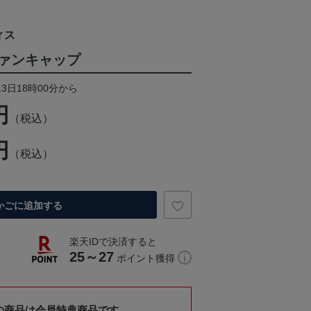
ィス
ァンキャップ
13日18時00分から
円
（税込）
円
（税込）
かごに追加する
楽天IDで決済すると
25～27
ポイント獲得
の商品は会員特典商品です