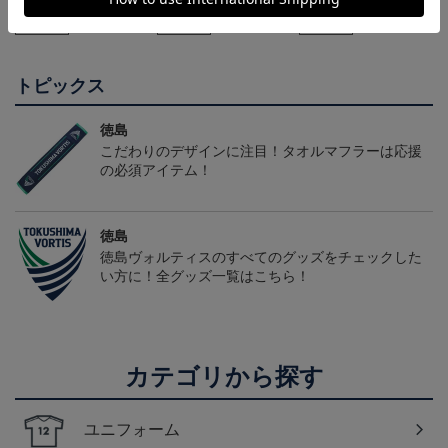
22,000円～26,730円
22,000円～26,730円
12,100円
2
袖)
袖）
会員特典
会員特典
会員特典
トピックス
徳島
こだわりのデザインに注目！タオルマフラーは応援
の必須アイテム！
徳島
徳島ヴォルティスのすべてのグッズをチェックした
い方に！全グッズ一覧はこちら！
カテゴリから探す
ユニフォーム