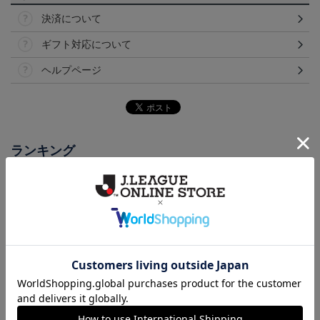
決済について
ギフト対応について
ヘルプページ
ランキング
2026/27オーセンティッ
2026/27オーセンティッ
NEW ERA スマートパッ
クユニフォーム(FP1st/半
クユニフォーム(FP2nd/半
ク