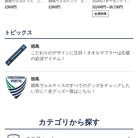
徳島ヴォルティス ニョ
徳島ヴォルティス ピカ
2026/27オーセンティッ
ロボン タオルマフラー
チュウ タオルマフラー
クユニフォーム(FP1st/半
2,500円
2,500円
22,000円～26,730円
1
袖)
会員特典
トピックス
徳島
こだわりのデザインに注目！タオルマフラーは応援
の必須アイテム！
徳島
徳島ヴォルティスのすべてのグッズをチェックした
い方に！全グッズ一覧はこちら！
カテゴリから探す