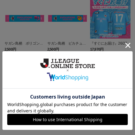
サガン鳥栖 ポリゴンZ
サガン鳥栖 ピカチュウ
『すぐにお届け』26/27レ
タオルマフラー
タオルマフラー
プリカユニフォームFP1st
2,500円
2,500円
17,970円
1
No.17 SAGANTINO
トピックス
鳥栖
ユニフォームはこちらをチェック♪
鳥栖
ニューバランスコラボグッズはこちら♪