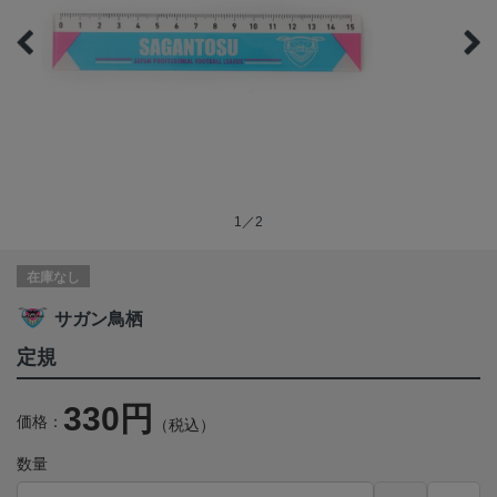
1／2
在庫なし
サガン鳥栖
定規
330円
価格：
（税込）
数量