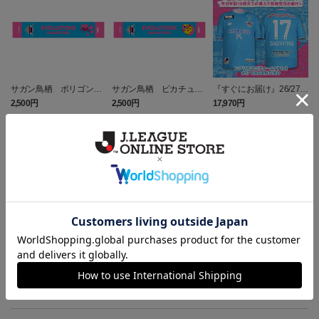
サガン鳥栖 ポリゴンZ
サガン鳥栖 ピカチュウ
『すぐにお届け』26/27レ
タオルマフラー
タオルマフラー
プリカユニフォームFP1st
2,500円
2,500円
17,970円
1
No.17 SAGANTINO
トピックス
鳥栖
ユニフォームはこちらをチェック♪
鳥栖
ニューバランスコラボグッズはこちら♪