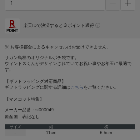
3
楽天IDで決済すると
ポイント獲得
※ お客様都合によるキャンセルはお受けできません。
サガン鳥栖のオリジナルポチ袋です。
ウィントスくんがデザインされていてお祝い事やお年玉に最適で
す。
【ギフトラッピング対応商品】
ギフトラッピングに関する詳細は
こちら
をご覧ください。
【マスコット特集】
メーカー品番：st000049
原産国：表記なし
サイズ
縦
横
-
11cm
6.5cm