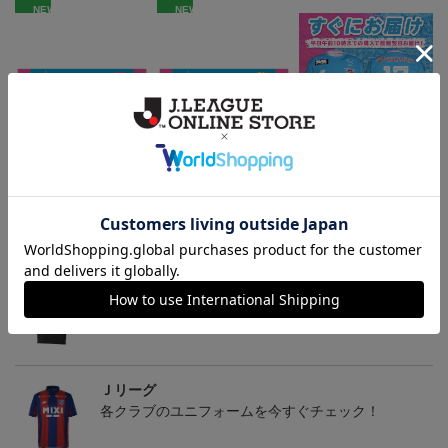
NEW
NEW
サガン鳥栖 ポリゴンZ
サガン鳥栖 ピカチュウ
『すぐにお届け』26/27レ
タオルマフラー
タオルマフラー
プリカユニフォームFP1st
2,500円
2,500円
17,970円
1
No.17 SAGANTINO
トピックス
Ｊリーグ
多種多様なアパレルアイテムはこちら！！
Ｊリーグ
各クラブのユニフォームを今すぐチェック！