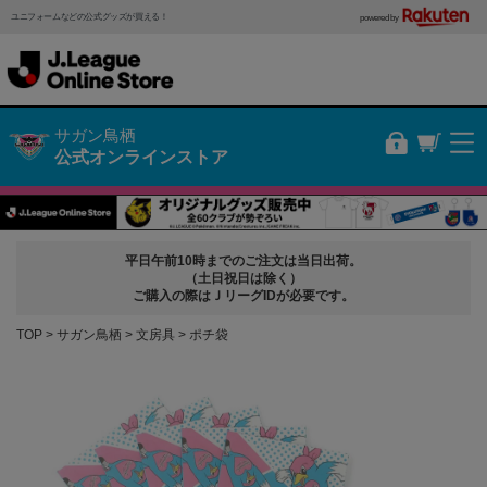
ユニフォームなどの公式グッズが買える！
powered by
サガン鳥栖
公式オンラインストア
平日午前10時までのご注文は当日出荷。
（土日祝日は除く）
ご購入の際はＪリーグIDが必要です。
TOP
サガン鳥栖
文房具
ポチ袋