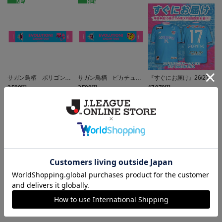
NEW
NEW
サガン鳥栖 ポリゴンZ
サガン鳥栖 ピカチュウ
『すぐにお届け』26/27レ
タオルマフラー
タオルマフラー
プリカユニフォームFP1st
2,500円
2,500円
17,970円
1
No.17 SAGANTINO
トピックス
鳥栖
ユニフォームはこちらをチェック♪
鳥栖
ニューバランスコラボグッズはこちら♪