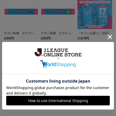
サガン鳥栖 ポリゴンZ
サガン鳥栖 ピカチュウ
『すぐにお届け』26/27レ
タオルマフラー
タオルマフラー
プリカユニフォームFP1st
2,500円
2,500円
17,970円
1
No.17 SAGANTINO
トピックス
鳥栖
ユニフォームはこちらをチェック♪
鳥栖
ニューバランスコラボグッズはこちら♪