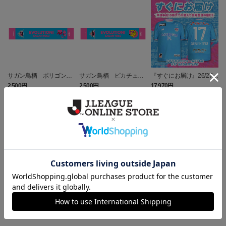
サガン鳥栖 ポリゴンZ
サガン鳥栖 ピカチュウ
『すぐにお届け』26/27レ
タオルマフラー
タオルマフラー
プリカユニフォームFP1st
2,500円
2,500円
17,970円
1
No.17 SAGANTINO
トピックス
鳥栖
ユニフォームはこちらをチェック♪
鳥栖
ニューバランスコラボグッズはこちら♪