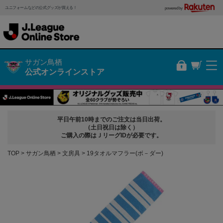
ユニフォームなどの公式グッズが買える！
powered by
サガン鳥栖
公式オンラインストア
平日午前10時までのご注文は当日出荷。
（土日祝日は除く）
ご購入の際はＪリーグIDが必要です。
TOP
サガン鳥栖
文房具
19タオルマフラー(ボ－ダー)