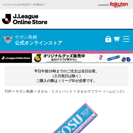
ユニフォームなどの公式グッズが買える！
powered by
サガン鳥栖
公式オンラインストア
平日午前10時までのご注文は当日出荷。
（土日祝日は除く）
ご購入の際はＪリーグIDが必要です。
TOP
サガン鳥栖
タオル・リストバンド
タオルマフラー（ヘムピンク）