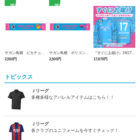
NEW
NEW
サガン鳥栖 ピカチュウ
サガン鳥栖 ポリゴンZ
『すぐにお届け』26/27レ
タオルマフラー
タオルマフラー
プリカユニフォームFP1st
2,500円
2,500円
17,970円
1
No.17 SAGANTINO
トピックス
Ｊリーグ
多種多様なアパレルアイテムはこちら！！
Ｊリーグ
各クラブのユニフォームを今すぐチェック！