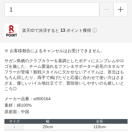
13
楽天IDで決済すると
ポイント獲得
※ お客様都合によるキャンセルはお受けできません。
サガン鳥栖のクラブカラーを基調としたボディにエンブレムやロ
ゴを施した、チーム愛溢れるファン＆サポーター必見のタオルマ
フラーが登場！観戦スタイルに欠かせないアイテムは、首元はも
ちろん回したり、両手で掲げたりと応援に合わせて使い方はさま
ざま。優しいパイル地仕立てで、普段使いしやすいのも嬉しいと
ころ◎
メーカー品番：st900164
素材：綿100%
原産国：中国
サイズ
幅
全長
-
20cm
110cm