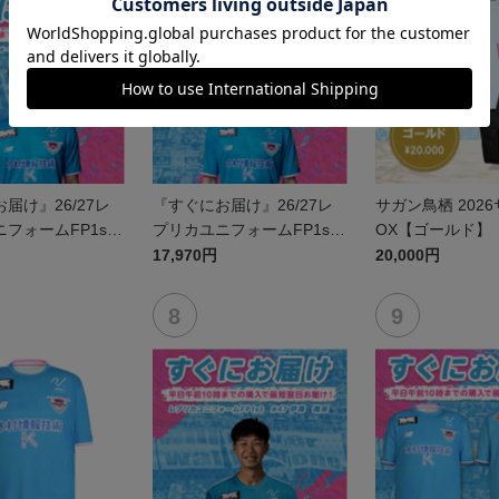
届け』26/27レ
『すぐにお届け』26/27レ
サガン鳥栖 202
フォームFP1st
プリカユニフォームFP1st
OX【ゴールド】
鈴木 大馳
No.16 西澤 健太
17,970円
20,000円