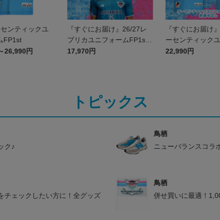
オーセンティックユ
『すぐにお届け』26/27レ
『すぐにお届け』2
FP1st
プリカユニフォームFP1st
ーセンティック
No.47 伊澤 璃来
ムFP1st 背番
～26,990円
17,970円
22,990円
トピックス
鳥栖
ック♪
ニューバランスコラ
鳥栖
をチェックしたい方に！全グッズ
併せ買いに最適！1,