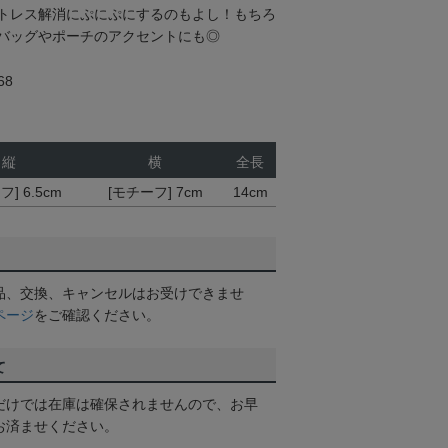
トレス解消にぷにぷにするのもよし！もちろ
バッグやポーチのアクセントにも◎
68
縦
横
全長
] 6.5cm
[モチーフ] 7cm
14cm
品、交換、キャンセルはお受けできませ
ページ
をご確認ください。
て
だけでは在庫は確保されませんので、お早
お済ませください。