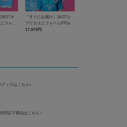
6/27オ
『すぐにお届け』26/27レ
ユニフォー
プリカユニフォームFP1st
号なし
No.11 塩浜 遼
17,970円
ボグッズはこちら♪
000円以下商品はこちら！