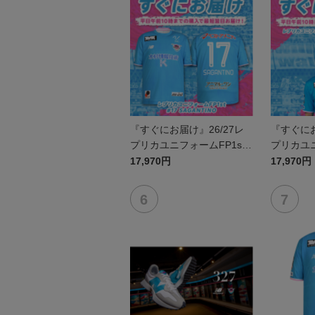
『すぐにお届け』26/27レ
『すぐにお
プリカユニフォームFP1st
プリカユニ
No.17 SAGANTINO
No.10 
17,970円
17,970円