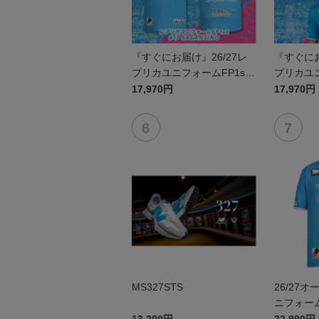
『すぐにお届け』26/27レ
『すぐにお
プリカユニフォームFP1st
プリカユニ
No.17 SAGANTINO
No.10 
17,970円
17,970円
MS327STS
26/27
ニフォーム