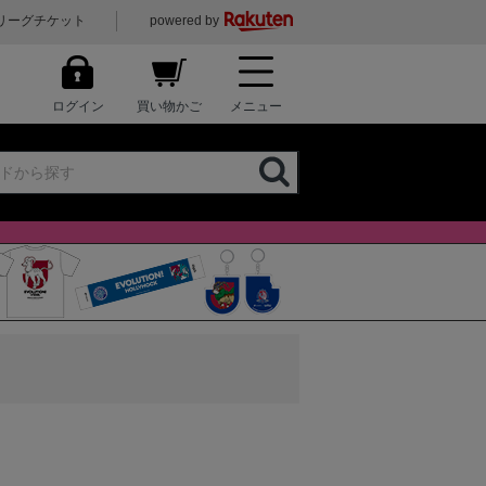
リーグチケット
powered by
ログイン
買い物かご
メニュー