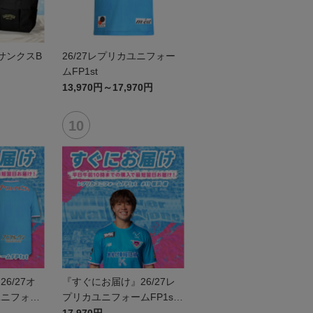
6サンクスB
26/27レプリカユニフォー
ムFP1st
13,970円～17,970円
6/27オ
『すぐにお届け』26/27レ
ユニフォー
プリカユニフォームFP1st
号なし
No.11 塩浜 遼