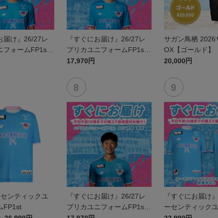
届け』26/27レ
『すぐにお届け』26/27レ
サガン鳥栖 202
フォームFP1st
プリカユニフォームFP1st
OX【ゴールド】
鈴木 大馳
No.16 西澤 健太
17,970円
20,000円
オーセンティックユ
『すぐにお届け』26/27レ
『すぐにお届け』2
FP1st
プリカユニフォームFP1st
ーセンティック
No.47 伊澤 璃来
ムFP1st 背番