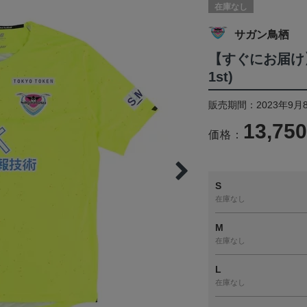
在庫なし
サガン鳥栖
【すぐにお届け
1st)
販売期間：2023年9月
13,75
価格：
S
在庫なし
M
在庫なし
L
在庫なし