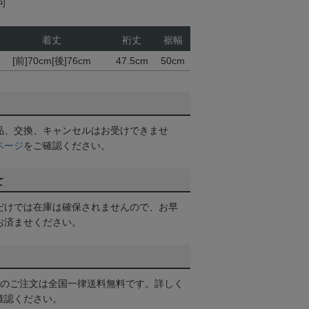
可
着丈
裄丈
裾幅
[前]70cm[後]76cm
47.5cm
50cm
品、交換、キャンセルはお受けできませ
ページ
をご確認ください。
て
だけでは在庫は確保されませんので、お早
お済ませください。
以上のご注文は全国一律送料無料です。詳しく
確認ください。