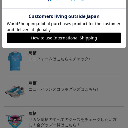
サガン鳥栖 ポリゴンZ
サガン鳥栖 ピカチュウ
『すぐにお届け』26/27レ
タオルマフラー
タオルマフラー
プリカユニフォームFP1st
2,500円
2,500円
17,970円
1
No.17 SAGANTINO
トピックス
鳥栖
ユニフォームはこちらをチェック♪
鳥栖
ニューバランスコラボグッズはこちら♪
鳥栖
サガン鳥栖のすべてのグッズをチェックしたい方
に！全グッズ一覧はこちら！