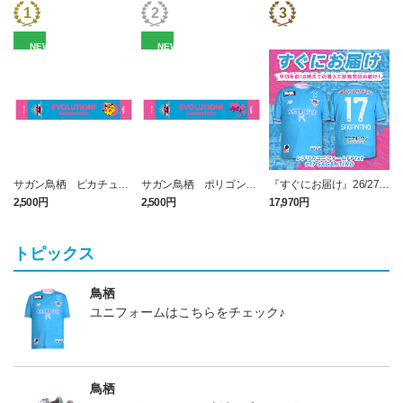
NEW
NEW
サガン鳥栖 ピカチュウ
サガン鳥栖 ポリゴンZ
『すぐにお届け』26/27レ
タオルマフラー
タオルマフラー
プリカユニフォームFP1st
2,500円
2,500円
17,970円
1
No.17 SAGANTINO
トピックス
鳥栖
ユニフォームはこちらをチェック♪
鳥栖