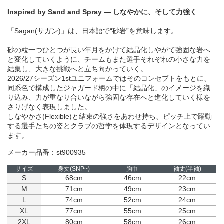
Inspired by Sand and Spray ― しなやかに、そして力強く
「Sagan(サガン)」は、日本語で“砂岩”を意味します。
砂の粒一つひとつが長い年月をかけて結晶化しやがて強固な岩へ
と変化していくように、チームもまた選手それぞれの小さな力を
結集し、大きな挑戦へと立ち向かっていく。
2026/27シーズン1stユニフォームではそのコンセプトをもとに、
同系色で構成したジャガード柄の中に「結晶化」のイメージを織
り込み、力が重なり合いながら強固な存在へと進化していく様を
さりげなく表現しました。
しなやかさ(Flexible)と結束の強さをあわせ持ち、ピッチ上で躍動
する選手たちの姿とクラブの哲学を体現するデザインとなってい
ます。
メーカー品番：st900935
サイズ
身丈(SNP~)
胸巾
袖丈(半袖)
S
68cm
46cm
22cm
M
71cm
49cm
23cm
L
74cm
52cm
24cm
XL
77cm
55cm
25cm
2XL
80cm
58cm
26cm