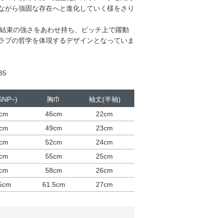
ながら強固な存在へと進化していく様をさり
le)と結束の強さをあわせ持ち、ピッチ上で躍動
ラブの哲学を体現するデザインとなっていま
35
NP~)
胸巾
袖丈(半袖)
cm
46cm
22cm
cm
49cm
23cm
cm
52cm
24cm
cm
55cm
25cm
cm
58cm
26cm
5cm
61.5cm
27cm