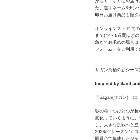
が届く「すぐにお届け
た、選手ネーム&ナン
即日お届け商品も順次
オンラインストア で
までに4～5週間ほど
急ぎでお求めの場合は
フォーム」をご利用く
サガン鳥栖の新シーズ
Inspired by San
「Sagan(サガン)」
砂の粒一つひとつが長
変化していくように、
し、大きな挑戦へと立
2026/27シーズン1
同系色で構成したジャ