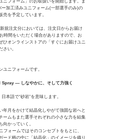
ユニフォーム」のお取扱いを開始します。ま
バー加工済みユニフォーム(一部選手のみ)の
販売を予定しています。
の新規注文分においては、注文日からお届け
のお時間をいただく場合がありますので、お
ぜひオンラインストアの「すぐにお届けユニ
ださい。
ンユニフォームです。
d and Spray ― しなやかに、そして力強く
は、日本語で“砂岩”を意味します。
い年月をかけて結晶化しやがて強固な岩へと
チームもまた選手それぞれの小さな力を結集
ち向かっていく。
stユニフォームではそのコンセプトをもとに、
ガード柄の中に「結晶化」のイメージを織り