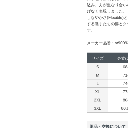
込み、力が重なり合い
げなく表現しました。
しなやかさ(Flexib
する選手たちの姿とク
す。
メーカー品番：st9009
サイズ
身丈(S
S
68
M
71
L
74
XL
77
2XL
80
3XL
80.
返品・交換について