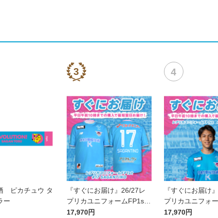
栖 ピカチュウ タ
『すぐにお届け』26/27レ
『すぐにお届け』2
ラー
プリカユニフォームFP1st
プリカユニフォーム
No.17 SAGANTINO
No.10 鈴木 大
17,970円
17,970円