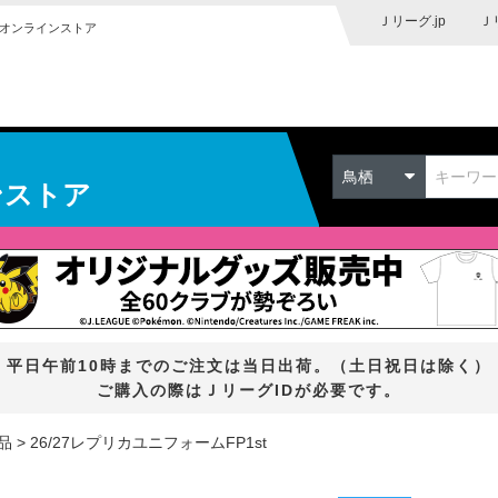
Ｊリーグ.jp
Ｊ
オンラインストア
鳥栖
ンストア
平日午前10時までのご注文は当日出荷。（土日祝日は除く）
ご購入の際はＪリーグIDが必要です。
品
26/27レプリカユニフォームFP1st