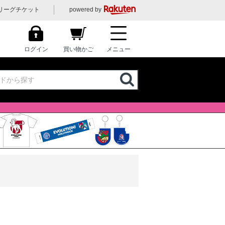
リーグチケット
powered by
ログイン
買い物かご
メニュー