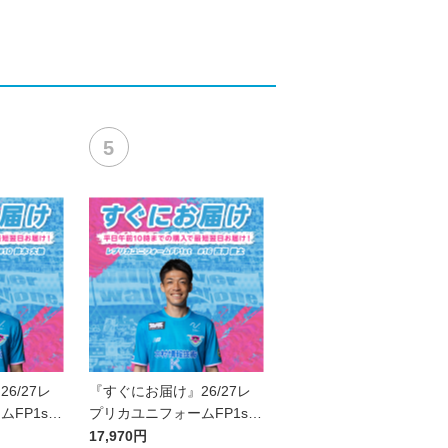
6/27レ
『すぐにお届け』26/27レ
FP1st
プリカユニフォームFP1st
馳
No.16 西澤 健太
17,970円