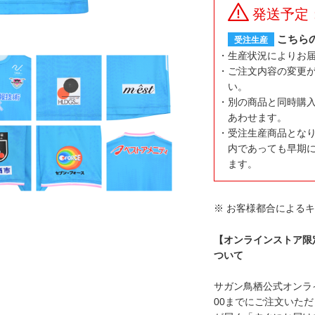
発送予定
こちら
受注生産
生産状況によりお
ご注文内容の変更
い。
別の商品と同時購
あわせます。
受注生産商品とな
内であっても早期
ます。
※ お客様都合による
【オンラインストア限
ついて
サガン鳥栖公式オンラ
00までにご注文いた