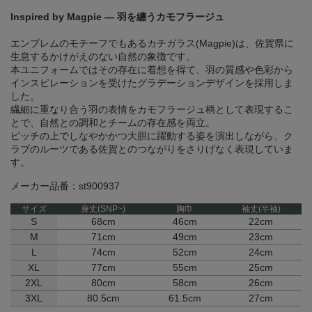
Inspired by Magpie ― 羽を纏うカモフラージュ
エンブレムのモチーフでもあるカチガラス(Magpie)は、佐賀県に
生息するかけがえのない自然の象徴です。
本ユニフォームではその存在に着想を得て、羽の質感や色彩から
インスピレーションを受けたグラデーションデザインを採用しま
した。
繊細に重なり合う羽の表情をカモフラージュ柄として表現するこ
とで、自然との調和とチームの存在感を両立。
ピッチの上でしなやかかつ大胆に躍動する姿を演出しながら、ク
ラブのルーツである佐賀とのつながりをさりげなく表現していま
す。
メーカー品番：st900937
サイズ
身丈(SNP~)
胸巾
袖丈(半袖)
S
68cm
46cm
22cm
M
71cm
49cm
23cm
L
74cm
52cm
24cm
XL
77cm
55cm
25cm
2XL
80cm
58cm
26cm
3XL
80.5cm
61.5cm
27cm