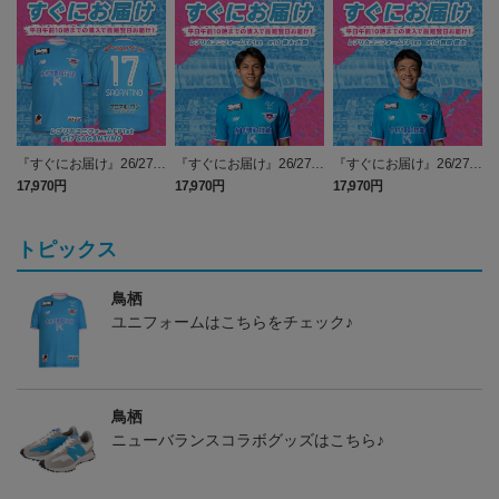
『すぐにお届け』26/27レ
『すぐにお届け』26/27レ
『すぐにお届け』26/27レ
プリカユニフォームFP1st
プリカユニフォームFP1st
プリカユニフォームFP1st
17,970円
17,970円
17,970円
2
No.17 SAGANTINO
No.10 鈴木 大馳
No.16 西澤 健太
トピックス
鳥栖
ユニフォームはこちらをチェック♪
鳥栖
ニューバランスコラボグッズはこちら♪