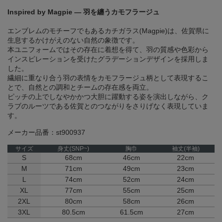
Inspired by Magpie ― 羽を纏うカモフラージュ
エンブレムのモチーフでもあるカチガラス(Magpie)は、佐賀県に
生息するかけがえのない自然の象徴です。
本ユニフォームではその存在に着想を得て、羽の質感や色彩から
インスピレーションを受けたグラデーションデザインを採用しま
した。
繊細に重なり合う羽の表情をカモフラージュ柄として表現するこ
とで、自然との調和とチームの存在感を両立。
ピッチの上でしなやかかつ大胆に躍動する姿を演出しながら、ク
ラブのルーツである佐賀とのつながりをさりげなく表現していま
す。
メーカー品番：st900937
サイズ
身丈(SNP~)
胸巾
袖丈(半袖)
S
68cm
46cm
22cm
M
71cm
49cm
23cm
L
74cm
52cm
24cm
XL
77cm
55cm
25cm
2XL
80cm
58cm
26cm
3XL
80.5cm
61.5cm
27cm