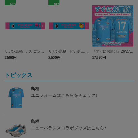
NEW
NEW
サガン鳥栖 ポリゴンZ
サガン鳥栖 ピカチュウ
『すぐにお届け』26/27レ
タオルマフラー
タオルマフラー
プリカユニフォームFP1st
2,500円
2,500円
17,970円
1
No.17 SAGANTINO
トピックス
鳥栖
ユニフォームはこちらをチェック♪
鳥栖
ニューバランスコラボグッズはこちら♪