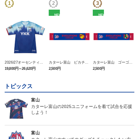
NEW
NEW
2026/27オーセンティッ
カターレ富山 ピカチュ
カターレ富山 ゴーゴー
クユニフォーム FP 1st
ウ タオルマフラー
ト タオルマフラー
19,800円～26,620円
2,500円
2,500円
2
ム
トピックス
富山
カターレ富山の2025ユニフォームを着て試合を応援
しよう！
富山