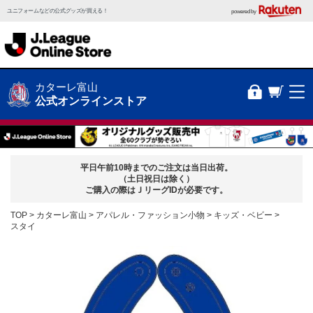
ユニフォームなどの公式グッズが買える！
powered by
カターレ富山
公式オンラインストア
平日午前10時までのご注文は当日出荷。
（土日祝日は除く）
ご購入の際はＪリーグIDが必要です。
TOP
カターレ富山
アパレル・ファッション小物
キッズ・ベビー
スタイ