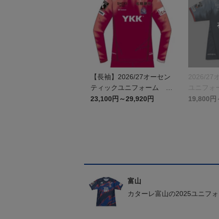
【長袖】2026/27オーセン
2026/
ティックユニフォーム GK
ユニフォー
1st
23,100円～29,920円
19,800円
富山
カターレ富山の2025ユニフ