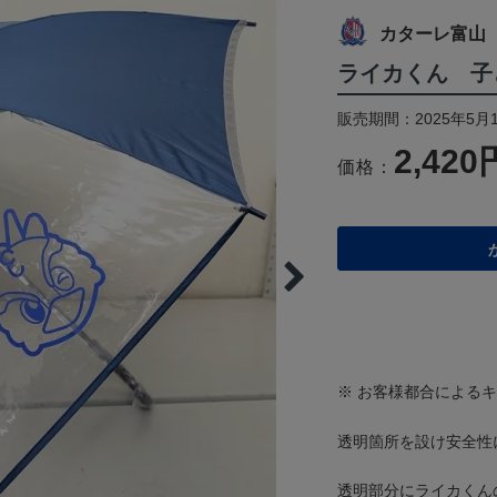
カターレ富山
ライカくん 子
販売期間：2025年5月
2,420
価格：
※ お客様都合による
透明箇所を設け安全性
透明部分にライカくん