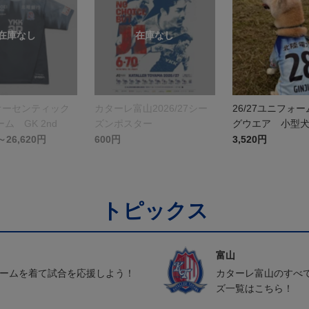
27オーセンティック
カターレ富山2026/27シー
26/27ユニフォ
ム GK 2nd
ズンポスター
グウエア 小型
～26,620円
600円
3,520円
トピックス
富山
ォームを着て試合を応援しよう！
カターレ富山のすべ
ズ一覧はこちら！