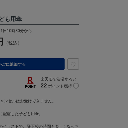
ども用傘
11日10時30分から
円
（税込）
かごに追加する
楽天IDで決済すると
22
ポイント獲得
キャンセルはお受けできません。
に配慮した子ども用傘。
のイラストで、登下校の時間も楽しくなっち