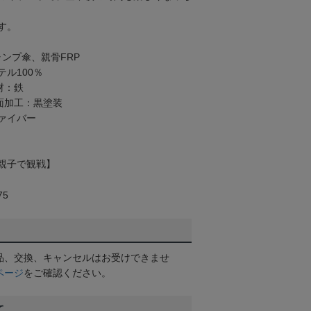
す。
ャンプ傘、親骨FRP
ル100％
材：鉄
面加工：黒塗装
ァイバー
親子で観戦】
75
品、交換、キャンセルはお受けできませ
ページ
をご確認ください。
て