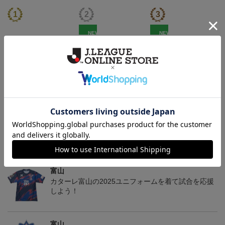
NEW
NEW
2026/27オーセンティッ
カターレ富山 ピカチュ
カターレ富山 ゴーゴー
クユニフォーム FP 1st
ウ タオルマフラー
ト タオルマフラー
19,800円～26,620円
2,500円
2,500円
2
ム
トピックス
富山
カターレ富山の2025ユニフォームを着て試合を応援
しよう！
富山