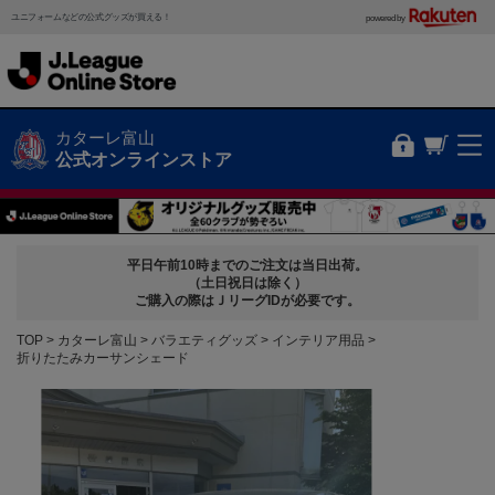
ユニフォームなどの公式グッズが買える！
powered by
カターレ富山
公式オンラインストア
平日午前10時までのご注文は当日出荷。
（土日祝日は除く）
ご購入の際はＪリーグIDが必要です。
TOP
カターレ富山
バラエティグッズ
インテリア用品
折りたたみカーサンシェード