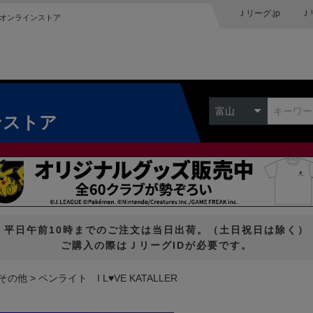
Ｊリーグ.jp
Ｊ
オンラインストア
富山
ンストア
平日午前10時までのご注文は当日出荷。（土日祝日は除く）
ご購入の際はＪリーグIDが必要です。
その他
ペンライト I L♥VE KATALLER