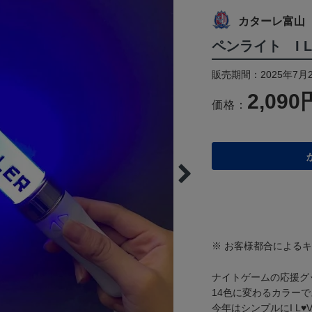
カターレ富山
ペンライト I L♥
販売期間：2025年7月
2,090
価格：
※ お客様都合による
ナイトゲームの応援グ
14色に変わるカラー
今年はシンプルにI L♥