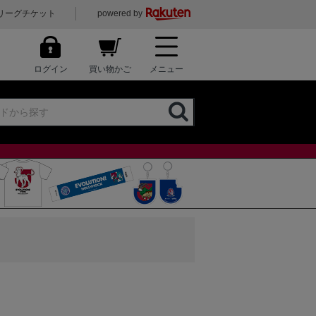
リーグチケット
powered by
ログイン
買い物かご
メニュー