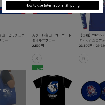
富山 ピカチュウ
カターレ富山 ゴーゴート
【長袖】2026/2
フラー
タオルマフラー
ティックユニフォ
1st
2,500円
23,100円～29,9
NEW